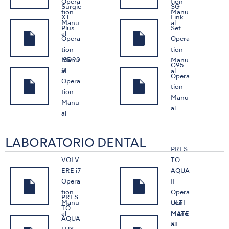
Opera
tion
Surgic
SG
tion
Manu
XT
Link
Manu
al
Plus
Set
al
Opera
Opera
tion
tion
iSD90
Manu
Manu
G95
0
al
al
Opera
Opera
tion
tion
Manu
Manu
al
al
LABORATORIO DENTAL
PRES
VOLV
TO
ERE i7
AQUA
Opera
II
tion
Opera
PRES
ULTI
Manu
tion
TO
MATE
al
Manu
AQUA
XL
al