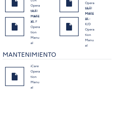
LUX
Opera
Opera
ULTI
tion
ULTI
tion
MATE
Manu
MATE
Manu
XL-
al
XL F
al
K/D
Opera
Opera
tion
tion
Manu
Manu
al
al
MANTENIMIENTO
iCare
Opera
tion
Manu
al