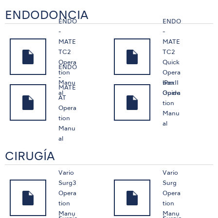
ENDODONCIA
ENDO
ENDO
-
-
MATE
MATE
TC2
TC2
Opera
Quick
ENDO
tion
Opera
-
iPexII
Manu
tion
MATE
Opera
al
Guide
AT
tion
Opera
Manu
tion
al
Manu
al
CIRUGÍA
Vario
Vario
Surg3
Surg
Opera
Opera
tion
tion
Manu
Manu