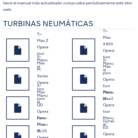
tiene el manual más actualizado compruebe periódicamente este sitio
web.
TURBINAS NEUMÁTICAS
Ti-
Ti-
Max
Max Z
X450
Opera
Opera
tion
S-
tion
S-
Manu
Max
Manu
Max
al
M
al
pico
Series
Opera
Opera
S-
tion
tion
Max
Pana-
Manu
Manu
pico
Max2
al
al
QD
Opera
Opera
tion
Pana-
tion
Manu
DynaL
Max
Manu
al
ED
PLUS
al
Opera
Opera