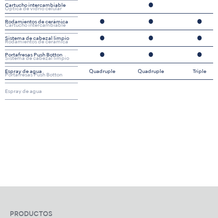
Cartucho intercambiable
●
Óptica de vidrio celular
Rodamientos de cerámica
●
●
●
Cartucho intercambiable
Sistema de cabezal limpio
●
●
●
Rodamientos de cerámica
Portafresas Push Botton
●
●
●
Sistema de cabezal limpio
Espray de agua
Quadruple
Quadruple
Triple
Portafresas Push Botton
Espray de agua
PRODUCTOS