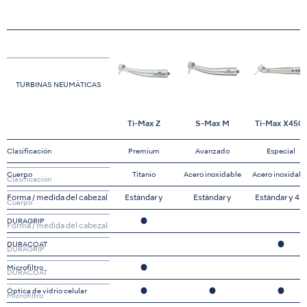
TURBINAS NEUMÁTICAS
Ti-Max Z
S-Max M
Ti-Max X450
Clasificación
Premium
Avanzado
Especial
Cuerpo
Titanio
Acero inoxidable
Acero inoxidabl
Clasificación
Forma / medida del cabezal
Estándar y
Estándar y
Estándar y 45
Cuerpo
Miniatura
Miniatura
DURAGRIP
●
Forma / medida del cabezal
DURACOAT
●
DURAGRIP
Microfiltro
●
DURACOAT
Óptica de vidrio celular
●
●
●
Microfiltro