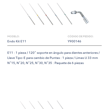
MODELO:
CÓDIGO DE PEDIDO:
Endo Kit E11
Y900146
E11 : 1 pieza / 120˚ soporte en ángulo para dientes anteriores /
Llave Tipo-E para cambio de Puntas : 1 pieza / Limas U 33 mm
N˚15, N˚20, N˚25, N˚30, N˚35 : Paquete de 6 piezas