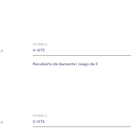
MODELO:
V-G75
Recubierto de diamante / Juego de 3
MODELO:
V-G76