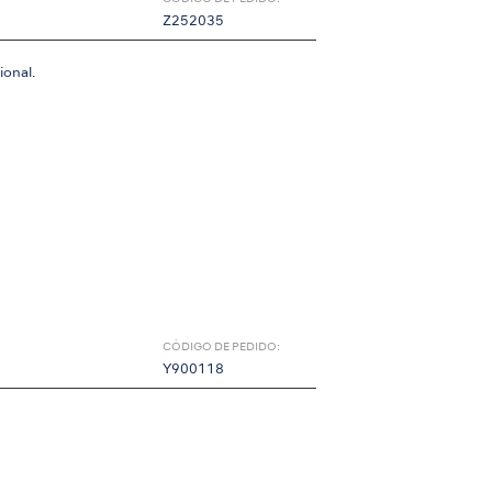
Z252035
ional.
CÓDIGO DE PEDIDO:
Y900118