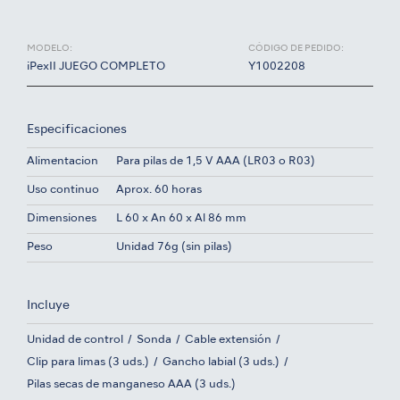
MODELO:
CÓDIGO DE PEDIDO:
iPexII JUEGO COMPLETO
Y1002208
Especificaciones
Alimentacion
Para pilas de 1,5 V AAA (LR03 o R03)
Uso continuo
Aprox. 60 horas
Dimensiones
L 60 x An 60 x Al 86 mm
Peso
Unidad 76g (sin pilas)
Incluye
Unidad de control
Sonda
Cable extensión
Clip para limas (3 uds.)
Gancho labial (3 uds.)
Pilas secas de manganeso AAA (3 uds.)