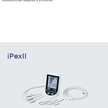
endodoncias seguras y eficaces.
iPexII