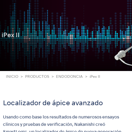
iPex II
INICIO
PRODUCTOS
ENDODONCIA
iPex II
Localizador de ápice avanzado
Usando como base los resultados de numerosos ensayos
clínicos y pruebas de verificación, Nakanishi creó