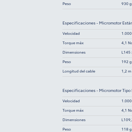
Peso
930 g
Especificaciones - Micromotor Está
Velocidad
1.000
Torque máx
4,1 
Dimensiones
L145 
Peso
192 g 
Longitud del cable
1,2 m
Especificaciones - Micromotor Tipo 
Velocidad
1.000
Torque máx
4,1 
Dimensiones
L109,
Peso
118 g 