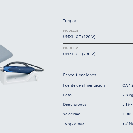
Torque
MODELO:
UMXL-GT (120 V)
MODELO:
UMXL-GT (230 V)
Especificaciones
Fuente de alimentación
CA 12
Peso
2,8 k
Dimensiones
L 167
Velocidad
1.000
Torque máx
8,7 