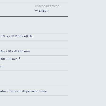
CÓDIGO DE PEDIDO:
Y141495
0 V ó 230 V 50 / 60 Hz
g
x An 270 x Al 230 mm
-1
-50.000 min
Ncm
otor
Soporte de pieza de mano