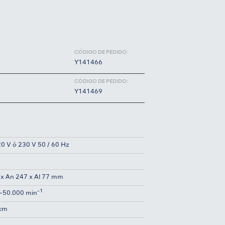
CÓDIGO DE PEDIDO:
Y141466
CÓDIGO DE PEDIDO:
Y141469
0 V ó 230 V 50 / 60 Hz
g
 x An 247 x Al 77 mm
-1
-50.000 min
Ncm