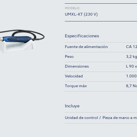
MODELO:
UMXL-KT (230 V)
Especificaciones
Fuente de alimentación
CA 12
Peso
3,2 k
Dimensiones
L 90 
Velocidad
1.000
Torque máx
8,7 
Incluye
Unidad de control
Pieza de mano a m