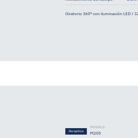
Giratorio 360º con iluminación LED / 3
MODELO:
No óptico
M205