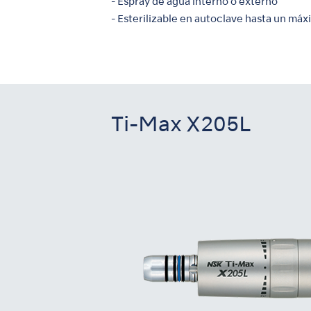
- Espray de agua interno o externo
- Esterilizable en autoclave hasta un má
Ti-Max X205L