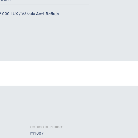
2.000 LUX / Válvula Anti-Reflujo
CÓDIGO DE PEDIDO:
M1007