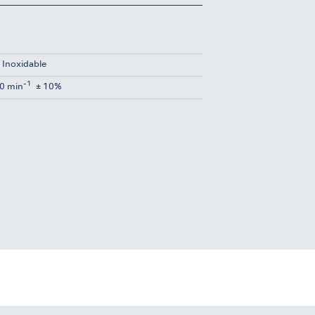
 Inoxidable
-1
0 min
± 10%