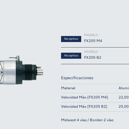
MODELO:
No óptico
FX205 M4
MODELO:
No óptico
FX205 B2
Especificaciones
Material
Alumi
Velocidad Máx (FX205 M4)
22,00
Velocidad Máx (FX205 B2)
25,00
Midwest 4 vías / Borden 2 vías