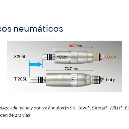
cos neumáticos
s piezas de mano y contra ángulos (NSK, KaVo®, Sirona®, W&H®, Bi
den de 2/3 vías