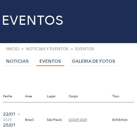
EVENTOS
INICIO
NOTICIAS Y EVENTOS
EVENTOS
NOTICIAS
EVENTOS
GALERIA DE FOTOS
Fecha
Área
Lugar
Cargo
Tipo
22/01
-
2025
Brazil
São Paulo
CIOSP 2025
Exhibition
25/01